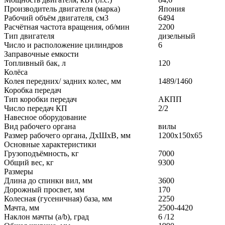
Производитель двигателя (марка)
Япония
Рабочий объём двигателя, см3
6494
Расчётная частота вращения, об/мин
2200
Тип двигателя
дизельный
Число и расположение цилиндров
6
Заправочные емкости
Топливный бак, л
120
Колёса
Колея передних/ задних колес, мм
1489/1460
Коробка передач
Тип коробки передач
АКПП
Число передач КП
2/2
Навесное оборудование
Вид рабочего органа
вилы
Размер рабочего органа, ДхШхВ, мм
1200x150x65
Основные характеристики
Грузоподъёмность, кг
7000
Общий вес, кг
9300
Размеры
Длина до спинки вил, мм
3600
Дорожный просвет, мм
170
Колесная (гусеничная) база, мм
2250
Мачта, мм
2500-4420
Наклон мачты (a/b), град
6 /12