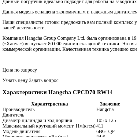
Данный погрузчик идеально подходит для работы на заводских и
Данная модель оснащена экономичным и надежным двигателем. В
Наши специалисты готовы предложить вам полный комплекс ус
вашей деятельности.
Компания Hangcha Group Company Ltd. была организована в 19
(«Ханча») выпускает 80 000 единиц складской техники. Это вы
коммерческой организации. Качественная техника успешно кон
Цена по запросу
Узнать цену
Задать вопрос
Характеристики Hangcha CPCD70 RW14
Характеристика
Значение
Производитель
Hangcha
Двигатель
Диаметр цилиндра и ход поршня
105 x 125
Максимальный крутящий момент, Нм(кгсм)
411
Модель двигателя
6BG1QP
Мощность двигателя, кВт (л.с.)
84,6