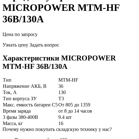
MICROPOWER MTM-HF
36В/130А
Цена по запросу
Узнать цену
Задать вопрос
Характеристики MICROPOWER
MTM-HF 36В/130А
Тип
MTM-HF
Напряжение АКБ, В
36
Ток, А
130
Тип корпуса ЗУ
T3
Макс. емкость батареи С5
От 805 до 1359
Время заряда
от 8 до 14 часов
3 фазы 380-400В
9.4 шт
Масса, кг
16
Почему нужно покупать складскую технику у нас?