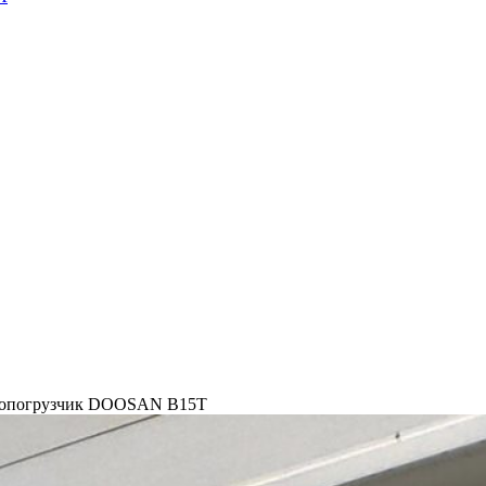
опогрузчик DOOSAN B15T