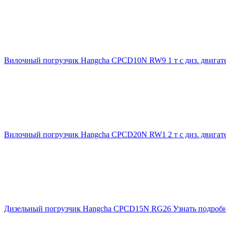
Вилочный погрузчик Hangcha CPCD10N RW9 1 т с диз. двигат
Вилочный погрузчик Hangcha CPCD20N RW1 2 т с диз. двигат
Дизельный погрузчик Hangcha CPCD15N RG26
Узнать подроб