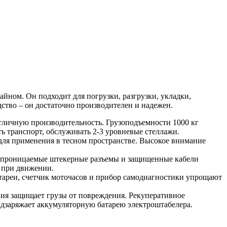
ном. Он подходит для погрузки, разгрузки, укладки,
дство – он достаточно производителен и надежен.
отличную производительность. Грузоподъемности 1000 кг
ть транспорт, обслуживать 2-3 уровневые стеллажи.
для применения в тесном пространстве. Высокое внимание
непроницаемые штекерные разъемы и защищенные кабели
 при движении.
атареи, счетчик моточасов и прибор самодиагностики упрощают
ния защищает грузы от повреждения. Рекуперативное
одзаряжает аккумуляторную батарею электроштабелера.