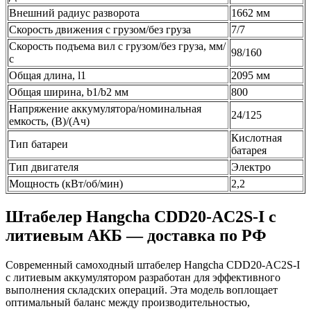
Внешний радиус разворота
1662 мм
Скорость движения с грузом/без груза
7/7
Скорость подъема вил с грузом/без груза, мм/
98/160
с
Общая длина, l1
2095 мм
Общая ширина, b1/b2 мм
800
Напряжение аккумулятора/номинальная
24/125
емкость, (В)/(Ач)
Кислотная
Тип батареи
батарея
Тип двигателя
Электро
Мощность (кВт/об/мин)
2,2
Штабелер Hangcha CDD20-AC2S-I с
литиевым АКБ — доставка по РФ
Современный самоходный штабелер Hangcha CDD20-AC2S-I
с литиевым аккумулятором разработан для эффективного
выполнения складских операций. Эта модель воплощает
оптимальный баланс между производительностью,