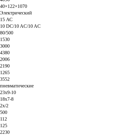
40×122×1070
Электрический
15 АС
10 DC/10 AC/10 AC
80/500
1530
3000
4380
2006
2190
1265
3552
пневматические
23х9-10
18х7-8
2х/2
500
112
125
2230