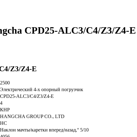
ngcha CPD25-ALC3/C4/Z3/Z4-E
C4/Z3/Z4-E
2500
Электрический 4-x опорный погрузчик
CPD25-ALC3/C4/Z3/Z4-E
4
КНР
HANGCHA GROUP CO., LTD
HC
Наклон мачты/каретки вперед/назад,° 5/10
4056