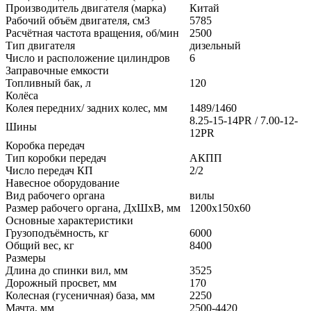
Производитель двигателя (марка)
Китай
Рабочий объём двигателя, см3
5785
Расчётная частота вращения, об/мин
2500
Тип двигателя
дизельный
Число и расположение цилиндров
6
Заправочные емкости
Топливный бак, л
120
Колёса
Колея передних/ задних колес, мм
1489/1460
8.25-15-14PR / 7.00-12-
Шины
12PR
Коробка передач
Тип коробки передач
АКПП
Число передач КП
2/2
Навесное оборудование
Вид рабочего органа
вилы
Размер рабочего органа, ДхШхВ, мм
1200x150x60
Основные характеристики
Грузоподъёмность, кг
6000
Общий вес, кг
8400
Размеры
Длина до спинки вил, мм
3525
Дорожный просвет, мм
170
Колесная (гусеничная) база, мм
2250
Мачта, мм
2500-4420