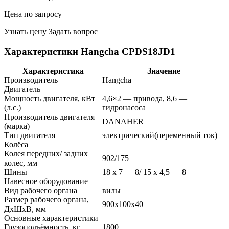
Цена по запросу
Узнать цену
Задать вопрос
Характеристики Hangcha CPDS18JD1
Характеристика
Значение
Производитель
Hangcha
Двигатель
Мощность двигателя, кВт
4,6×2 — привода, 8,6 —
(л.с.)
гидронасоса
Производитель двигателя
DANAHER
(марка)
Тип двигателя
электрический(переменный ток)
Колёса
Колея передних/ задних
902/175
колес, мм
Шины
18 x 7 — 8/ 15 x 4,5 — 8
Навесное оборудование
Вид рабочего органа
вилы
Размер рабочего органа,
900х100х40
ДхШхВ, мм
Основные характеристики
Грузоподъёмность, кг
1800