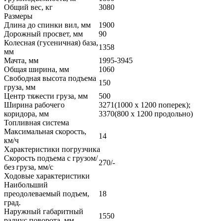
Общий вес, кг
3080
Размеры
Длина до спинки вил, мм
1900
Дорожный просвет, мм
90
Колесная (гусеничная) база,
1358
мм
Мачта, мм
1995-3945
Общая ширина, мм
1060
Свободная высота подъема
150
груза, мм
Центр тяжести груза, мм
500
Ширина рабочего
3271(1000 х 1200 поперек);
коридора, мм
3370(800 х 1200 продольно)
Топливная система
Максимальная скорость,
14
км/ч
Характеристики погрузчика
Скорость подъема с грузом/
270/-
без груза, мм/с
Ходовые характеристики
Наибольший
преодолеваемый подъем,
18
град.
Наружный габаритный
1550
радиус поворота, мм